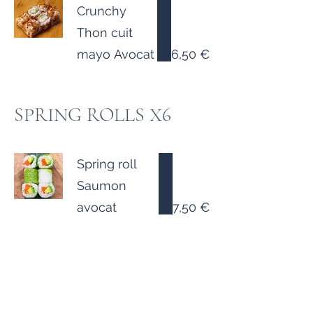
Crunchy
Thon cuit
mayo Avocat
6,50 €
SPRING ROLLS X6
Spring roll
Saumon
7,50 €
Riz vinaigré,
Saumon, Avocat,
Salade épinards,
, Galette de Riz